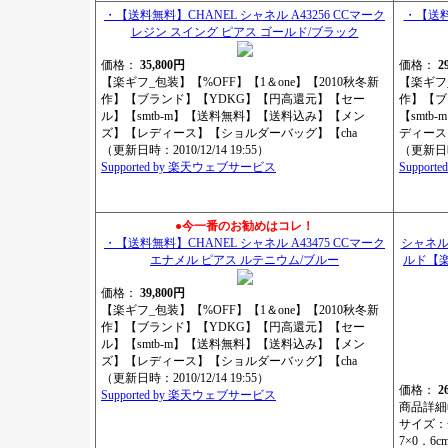
・【送料無料】CHANEL シャネル A43256 CCマーク
・【送料
レジン スイング ピアス ゴールド/ブラック
価格：
35,800円
価格：
2
【楽ギフ_包装】【%OFF】【1＆one】【2010秋冬新
【楽ギフ_
作】【ブランド】【YDKG】【円高還元】【セー
作】【ブ
ル】【smtb-m】【送料無料】【送料込み】【メン
【smt
ズ】【レディース】【ショルダーバッグ】【cha
ディース
（更新日時：2010/12/14 19:55）
（更新日時：
Supported by 楽天ウェブサービス
Suppor
●今一番のお勧めはコレ！
・【送料無料】CHANEL シャネル A43475 CCマーク
シャネル 
エナメル ピアス ルテニウム/ブルー
ルド【
価格：
39,800円
【楽ギフ_包装】【%OFF】【1＆one】【2010秋冬新
作】【ブランド】【YDKG】【円高還元】【セー
ル】【smtb-m】【送料無料】【送料込み】【メン
ズ】【レディース】【ショルダーバッグ】【cha
（更新日時：2010/12/14 19:55）
価格：
2
Supported by 楽天ウェブサービス
商品詳細
サイズ
7×0．6