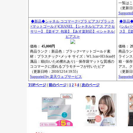
一覧はこ
（更新日時：
Suppor
◆新品◆シャネル ココマーク×プラ ピアス(ブラック
◆新品◆
×マットゴールド)CHANEL 【シャネル/ピアス アクセ
(シルバー
サリー】【楽ギフ_包装】【あす楽対応】≪シャネル/
ス】【楽
ピアス≫
価格：
45,000円
価格：
2
商品ランク：新品色：ブラック×マットゴールド素
商品ラン
材：プラスチック×メッキ サイズ：W1.1cm×H3.6cm付
ラインスト
属品：箱(白いため擦れあり)・保存袋マットな質感の
箱・保存
ココマークに揺れるプラモチーフが付いたピア
アス。ク
（更新日時：2010/12/14 19:55）
（更新日時：
Supported by 楽天ウェブサービス
Suppor
TOPページ
|
前のページ
|
1
2
3
4
|
次のページ