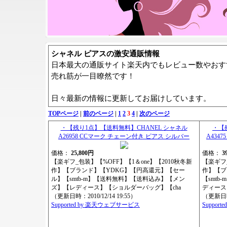
シャネル ピアスの激安通販情報
日本最大の通販サイト楽天内でもレビュー数やおす
売れ筋が一目瞭然です！
日々最新の情報に更新してお届けしています。
TOPページ
|
前のページ
|
1
2
3
4
|
次のページ
・【残り1点】【送料無料】CHANEL シャネル
・【
A26958 CCマーク チェーン付き ピアス シルバー
A434
価格：
25,800円
価格：
3
【楽ギフ_包装】【%OFF】【1＆one】【2010秋冬新
【楽ギフ_
作】【ブランド】【YDKG】【円高還元】【セー
作】【ブ
ル】【smtb-m】【送料無料】【送料込み】【メン
【smt
ズ】【レディース】【ショルダーバッグ】【cha
ディース
（更新日時：2010/12/14 19:55）
（更新日時：
Supported by 楽天ウェブサービス
Suppor